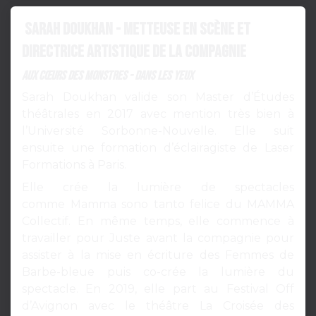
Sarah Doukhan - Metteuse en scène et
directrice artistique de la compagnie
AUX CŒURS DES MONSTRES - DANS LES YEUX
Sarah Doukhan valide son Master d’Études
théâtrales en 2017 avec mention très bien à
l’Université Sorbonne-Nouvelle. Elle suit
ensuite une formation d’éclairagiste de Laser
Formations à Paris.
Elle crée la lumière de spectacles
comme Mamma sono tanto felice du MAMMA
Collectif. En même temps, elle commence à
travailler pour Juste avant la compagnie pour
assister à la mise en écriture des Femmes de
Barbe-bleue puis co-crée la lumière du
spectacle. En 2019, elle part au Festival Off
d’Avignon avec le théâtre La Croisée des