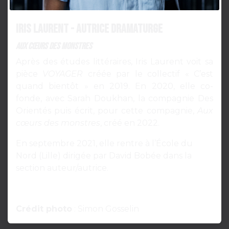
Iris Laurent - Autrice Dramaturge
AUX CŒURS DES MONSTRES
Après des études littéraires, Iris Laurent voit sa
pièce
VOYAGER
créée par le collectif « C’est
quand bientôt » en 2019. En 2020, elle co-
fonde, avec Sarah Doukhan, la compagnie Des
Orientés puis écrit, pour cette compagnie,
Aux
cœurs des monstres
, créé en 2022.
En septembre 2021, elle rentre à l’École du
Nord (Lille) dirigée par David Bobée dans la
section auteur/autrice.
Crédit photo
: Simon Gosselin