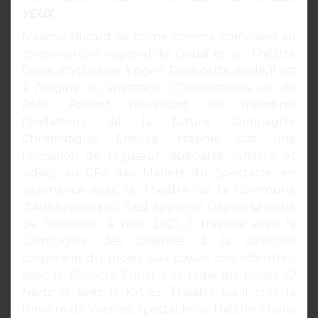
YEUX
Maxime Bricard se forme comme comédien au
conservatoire régional de Douai et au Théâtre
École d'Aquitaine à Agen. Dans cette école, il est
à l'origine du spectacle
L'Éblouissante vie du
Petit Poucet
réunissant les membres
fondateurs de la future Compagnie
Chromatique. Ensuite, Maxime suit une
formation de régisseur (spécialité lumière et
vidéo) au CFA des Métiers du Spectacle, en
alternance avec le Théâtre de la Commune
d'Aubervilliers où il est apprenti. Depuis sa sortie
de formation à l’été 2021, il travaille avec la
Compagnie des Orientés à la direction
corporelle du projet
Aux cœurs des Monstres
,
avec le Collectif Futur à la régie du projet
52
Hertz
et avec le KYGEL Théâtre où il créé la
lumière de
Vivaces
, spectacle de théâtre choral