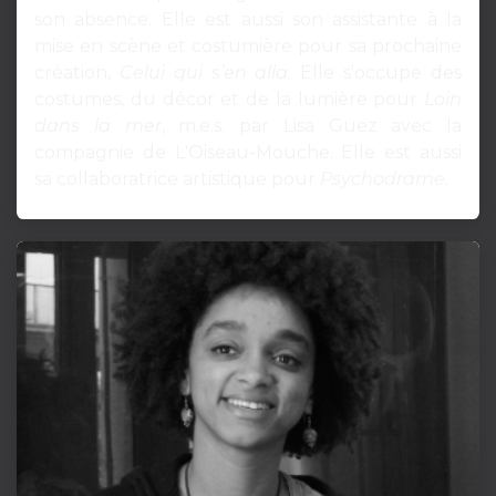
son absence. Elle est aussi son assistante à la
mise en scène et costumière pour sa prochaine
création,
Celui qui s’en alla
. Elle s'occupe des
costumes, du décor et de la lumière pour
Loin
dans la mer
, m.e.s. par Lisa Guez avec la
compagnie de L'Oiseau-Mouche. Elle est aussi
sa collaboratrice artistique pour
Psychodrame.