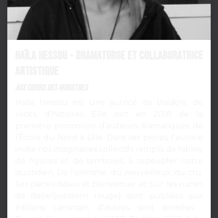
Haïla Hessou - Dramaturge et Collaboratrice
artistique
AUX CŒURS DES MONSTRES
Haïla Hessou est une autrice de théâtre, de
récits, d’histoires. Elle sort en 2018 de la
première promotion d’auteurs dramatiques de
l’École du Nord à Lille. Dans ses pièces, l'autrice
invite nos imaginaires collectifs remplis de fables,
de figures et de symboles, à repeupler notre
quotidien. De l'onirisme, du merveilleux, du cru.
Ses pièces Adieu et Bienvenue et Sur les ruines
de Babel(western rouge) sont publiées aux
éditions Lansman, d'autres sont primées :