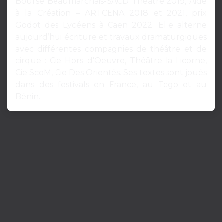
Bourse Beaumarchais-SACD Théâtre 2019, Aide
à la Création – ARTCENA 2018 et 2021, prix
Godot des Lycéens à Caen 2022. Elle alterne
aujourd’hui écriture et travaux dramaturgiques
avec différentes compagnies de théâtre et de
cirque : Cie Hors d'Oeuvre, Théâtre la Licorne,
Cie ScoM, Cie Des Orientés. Ses textes sont joués
dans des festivals en France, au Togo et au
Bénin.