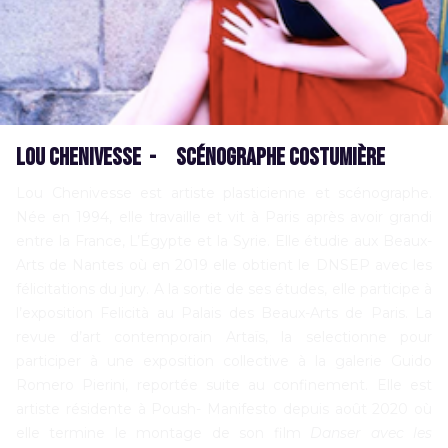
Lou Chenivesse
- S
cénographe Costumière
Lou Chenivesse est artiste plasticienne et scénographe.
Née en 1994, elle travaille et vit à Paris après avoir grandi
entre la France, L’Égypte et la Syrie. Elle étudie aux Beaux-
Arts de Nantes où en 2019 elle obtient le DNSEP avec les
félicitations du jury. A la sortie de ses études, elle participe à
l’exposition Felicità au Palais des Beaux-Arts de Paris. La
revue d’art contemporain Artaïs, la selectionne pour
participer à une exposition collective à la galerie Guido
Romero Pierini, reportée suite au confinement. Elle est
artiste résidente à Poush- Manifesto depuis août 2020 où
elle termine le montage de son film
Danser avec les