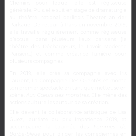
Chemins pour lequel elle est régisseuse
générale. Puis, elle suit en stage de dramaturgie
au théâtre national berlinois Theater an der
Parkaue. De retour à Paris en novembre 2019,
elle travaille régulièrement comme régisseuse
d’accueil dans plusieurs lieux parisiens (le
théâtre des Déchargeurs, le Lavoir Moderne
Parisien...) et comme créatrice lumière pour
plusieurs compagnies.
En 2019, elle crée sa compagnie avec Iris
Laurent, La Compagnie Des Orientés et monte
son premier spectacle en tant que metteuse en
scène,
Aux Cœurs des monstres
. Elle mène des
actions culturelles autour de sa création.
Elle devient la collaboratrice artistique de Lisa
Guez, lauréate du prix Impatience 2019, et
accompagne la tournée des
Femmes de
Barbe-bleue
pour diriger les comédiennes en