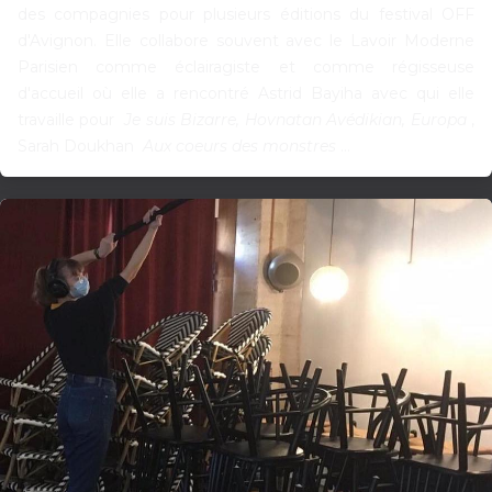
des compagnies pour plusieurs éditions du festival OFF
d'Avignon. Elle collabore souvent avec le Lavoir Moderne
Parisien comme éclairagiste et comme régisseuse
d'accueil où elle a rencontré Astrid Bayiha avec qui elle
travaille pour
Je suis Bizarre, Hovnatan Avédikian, Europa
,
Sarah Doukhan
Aux coeurs des monstres
...