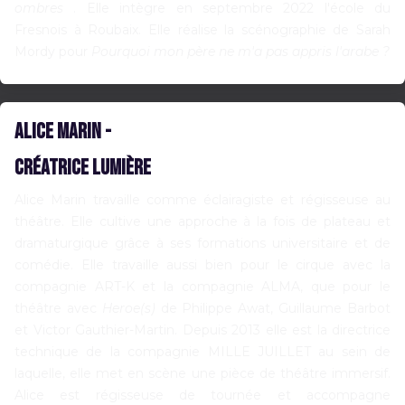
ombres
. Elle intègre en septembre 2022 l'école du
Fresnois à Roubaix. Elle réalise la scénographie de Sarah
Mordy pour
Pourquoi mon père ne m'a pas appris l'arabe ?
Alice Marin -
Créatrice lumière
Alice Marin travaille comme éclairagiste et régisseuse au
théâtre. Elle cultive une approche à la fois de plateau et
dramaturgique grâce à ses formations universitaire et de
comédie. Elle travaille aussi bien pour le cirque avec la
compagnie ART-K et la compagnie ALMA, que pour le
théâtre avec
Heroe(s)
de Philippe Awat, Guillaume Barbot
et Victor Gauthier-Martin. Depuis 2013 elle est la directrice
technique de la compagnie MILLE JUILLET au sein de
laquelle, elle met en scène une pièce de théâtre immersif.
Alice est régisseuse de tournée et accompagne