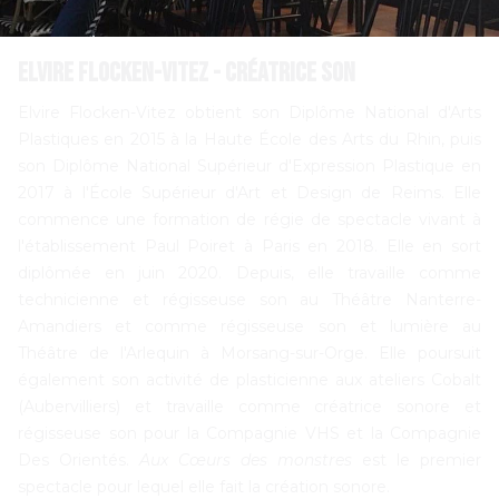
Elvire Flocken-Vitez - Créatrice son
Elvire Flocken-Vitez obtient son Diplôme National d'Arts
Plastiques en 2015 à la Haute École des Arts du Rhin, puis
son Diplôme National Supérieur d'Expression Plastique en
2017 à l'École Supérieur d'Art et Design de Reims. Elle
commence une formation de régie de spectacle vivant à
l'établissement Paul Poiret à Paris en 2018. Elle en sort
diplômée en juin 2020. Depuis, elle travaille comme
technicienne et régisseuse son au Théâtre Nanterre-
Amandiers et comme régisseuse son et lumière au
Théâtre de l'Arlequin à Morsang-sur-Orge. Elle poursuit
également son activité de plasticienne aux ateliers Cobalt
(Aubervilliers) et travaille comme créatrice sonore et
régisseuse son pour la Compagnie VHS et la Compagnie
Des Orientés.
Aux Cœurs des monstres
est le premier
spectacle pour lequel elle fait la création sonore.